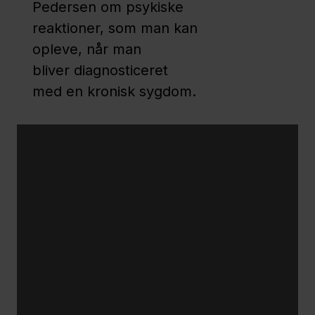
Pedersen om psykiske
dårligere
reaktioner, som man kan
end det
opleve, når man
gamle
bliver diagnosticeret
med en kronisk sygdom.
Har
levet
med
ICD'en
i 15 år
At
leve
med
en