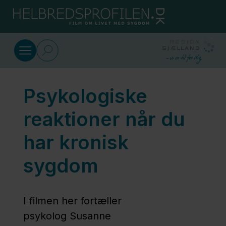
Gå til indhold
Livet med hjertesvigt
Psykologiske
Værre for
de
reaktioner når du
pårørende
har kronisk
end for
mig
sygdom
Mit nye
I filmen her fortæller
liv er
psykolog Susanne
ikke