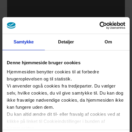
tiden
prioritere
mine
kræfter
Samtykke
Detaljer
Om
Døden er
nærværende
Denne hjemmeside bruger cookies
– men fylder
Hjemmesiden benytter cookies til at forbedre
ikke i
brugeroplevelsen og til statistik.
Vi anvender også cookies fra tredjeparter. Du vælger
hverdagen
selv, hvilke cookies, du vil give samtykke til. Du kan dog
ikke fravælge nødvendige cookies, da hjemmesiden ikke
kan fungere uden dem.
Rollefordelingen
Du kan altid ændre dit til- eller fravalg af cookies ved at
i parforholdet
klikke på linket til Cookieindstillinger i bunden af
hjemmesiden.