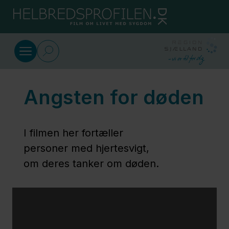
Gå til indhold
Livet med hjertesvigt
Angsten for døden
Værre for
de
pårørende
I filmen her fortæller
end for
personer med hjertesvigt,
mig
om deres tanker om døden.
Mit nye
liv er
ikke