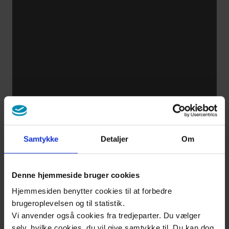
ICD-
enhed
Tips og
værktøjer
til at
regulere
stress i
hverdagen
Samtykke
Detaljer
Om
Psykologiske
Denne hjemmeside bruger cookies
reaktioner
Hjemmesiden benytter cookies til at forbedre
når du har
brugeroplevelsen og til statistik.
Vi anvender også cookies fra tredjeparter. Du vælger
kronisk
selv, hvilke cookies, du vil give samtykke til. Du kan dog