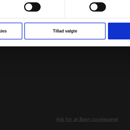
ies
Tillad valgte
Klik for at åben cookiepanel