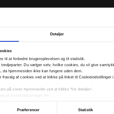
Detaljer
ookies
til at forbedre brugeroplevelsen og til statistik.
tredjeparter. Du vælger selv, hvilke cookies, du vil give samtykk
s, da hjemmesiden ikke kan fungere uden dem.
ler fravalg af cookies ved at klikke på linket til Cookieindstilling
s på vores hjemmeside ved at klikke ’Vis detaljer’.
ng af personoplysninger
her
.
Præferencer
Statistik