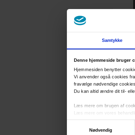
Samtykke
Denne hjemmeside bruger c
Hjemmesiden benytter cookies 
Vi anvender også cookies fra 
fravælge nødvendige cookie
Du kan altid ændre dit til- el
Læs mere om brugen af cookie
Læs mere om vores behandli
Samtykkevalg
Nødvendig