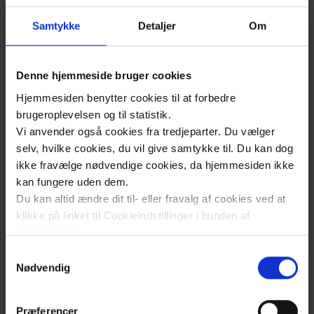
Film i denne
Samtykke
Detaljer
Om
kategori
Denne hjemmeside bruger cookies
Hjemmesiden benytter cookies til at forbedre
Introtekst til træning mod slidgigt
brugeroplevelsen og til statistik.
Vi anvender også cookies fra tredjeparter. Du vælger
selv, hvilke cookies, du vil give samtykke til. Du kan dog
ikke fravælge nødvendige cookies, da hjemmesiden ikke
Knæstræk - GLA:D
kan fungere uden dem.
Du kan altid ændre dit til- eller fravalg af cookies ved at
klikke på linket til Cookieindstillinger i bunden af
Knæbøjning - GLA:D
hjemmesiden.
Samtykkevalg
Læs mere om brugen af cookies på vores hjemmeside
Nødvendig
Rejse/sætte sig - GLA:D
ved at klikke ’Vis detaljer’.
Læs mere om vores behandling af personoplysninger
Præferencer