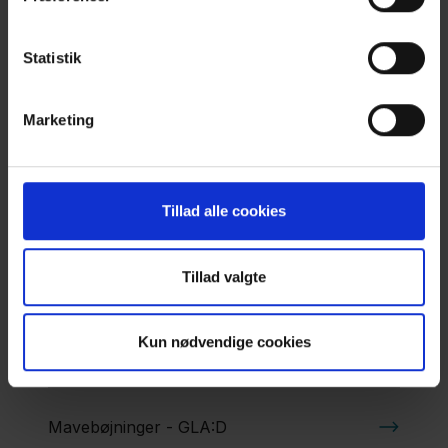
her
.
Trappegang - GLA:D
Statistik
Træn indersiden af hoften - GLA:D
Marketing
Træn ydersiden af hoften - GLA:D
Tillad alle cookies
Bækkenløft - GLA:D
Tillad valgte
Kun nødvendige cookies
Glid til siden - GLA:D
Mavebøjninger - GLA:D