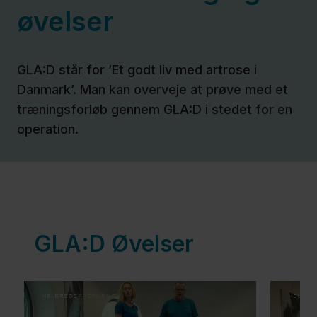
artrose
øvelser
(slidgigt)
GLA:D står for ’Et godt liv med artrose i
Undersøgelser
Danmark’. Man kan overveje at prøve med et
for artrose
træningsforløb gennem GLA:D i stedet for en
(slidgigt)
operation.
Operation
og
behandling
GLA:D Øvelser
Til
sundhedsfaglige