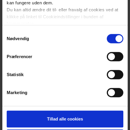
kan fungere uden dem.
Du kan altid ændre dit til- eller fravalg af cookies ved at
klikke på linket til Cookieindstillinger i bunden af
hjemmesiden.
Samtykkevalg
Læs mere om brugen af cookies på vores hjemmeside
Nødvendig
ved at klikke ’Vis detaljer’.
Læs mere om vores behandling af personoplysninger
Præferencer
her
.
Klik
for
Statistik
at
åben
Marketing
cookiepanel
Du
Tillad alle cookies
kan
ikke