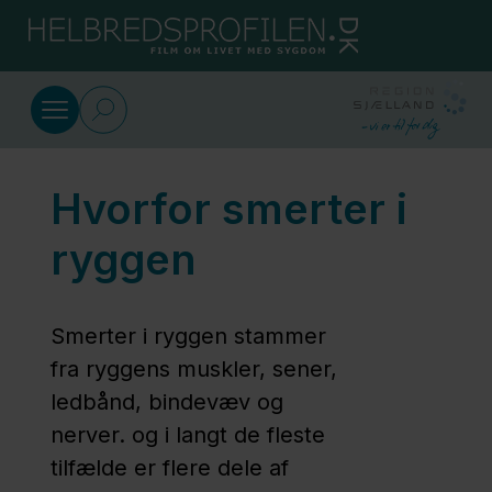
Gå til indhold
Dansk
Rygsmerter
Hvorfor smerter i
Øvelser
for
ryggen
ryggen
Smerter i ryggen stammer
Livet med
fra ryggens muskler, sener,
rygsmerter
ledbånd, bindevæv og
nerver. og i langt de fleste
Hvorfor
tilfælde er flere dele af