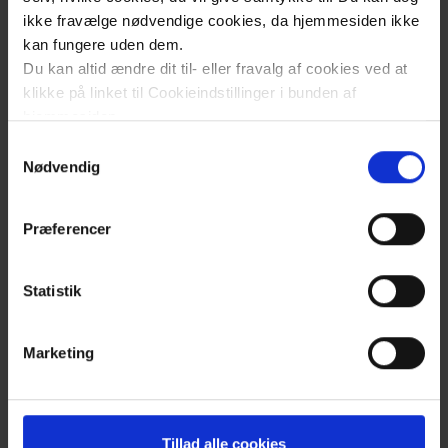
ikke fravælge nødvendige cookies, da hjemmesiden ikke
kan fungere uden dem.
Du kan altid ændre dit til- eller fravalg af cookies ved at
klikke på linket til Cookieindstillinger i bunden af
hjemmesiden.
Samtykkevalg
Læs mere om brugen af cookies på vores hjemmeside
Nødvendig
ved at klikke ’Vis detaljer’.
Læs mere om vores behandling af personoplysninger
Præferencer
her
.
Statistik
Marketing
Klik
Tillad alle cookies