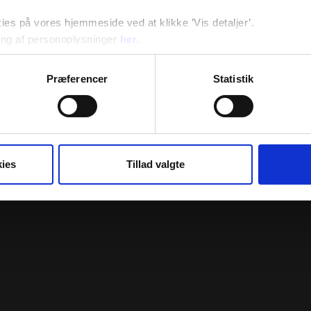
s på vores hjemmeside ved at klikke ’Vis detaljer’.
ng af personoplysninger
her
.
Præferencer
Statistik
ies
Tillad valgte