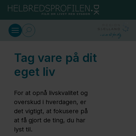
Gå til indhold
Dansk
Om aktivitet og træning
Tag vare på dit
Lungekoret
hjælper på
eget liv
vejrtrækningen
For at opnå livskvalitet og
Syng
overskud i hverdagen, er
og få
det vigtigt, at fokusere på
mere
at få gjort de ting, du har
luft
lyst til.