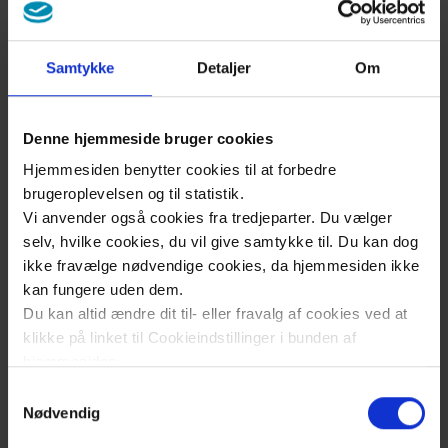
Hensyn til
inkontinens og
knogleskørhed
Samtykke
Detaljer
Om
Spis
Denne hjemmeside bruger cookies
før du
Hjemmesiden benytter cookies til at forbedre
træner
brugeroplevelsen og til statistik.
Vi anvender også cookies fra tredjeparter. Du vælger
selv, hvilke cookies, du vil give samtykke til. Du kan dog
Al
ikke fravælge nødvendige cookies, da hjemmesiden ikke
kan fungere uden dem.
bevægelse
Du kan altid ændre dit til- eller fravalg af cookies ved at
er træning
klikke på linket til Cookieindstillinger i bunden af
hjemmesiden.
Samtykkevalg
Tag
Læs mere om brugen af cookies på vores hjemmeside
Nødvendig
vare
ved at klikke ’Vis detaljer’.