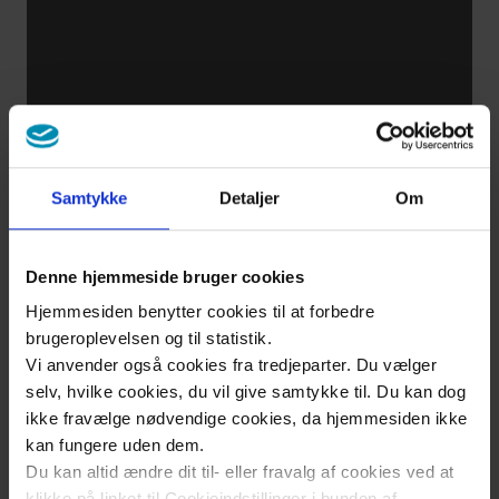
At
spise
efter
nye
regler
Samtykke
Detaljer
Om
En
diætist,
Denne hjemmeside bruger cookies
hvad
Hjemmesiden benytter cookies til at forbedre
kan
brugeroplevelsen og til statistik.
hun
Vi anvender også cookies fra tredjeparter. Du vælger
hjælpe
selv, hvilke cookies, du vil give samtykke til. Du kan dog
ikke fravælge nødvendige cookies, da hjemmesiden ikke
med?
kan fungere uden dem.
Du kan altid ændre dit til- eller fravalg af cookies ved at
klikke på linket til Cookieindstillinger i bunden af