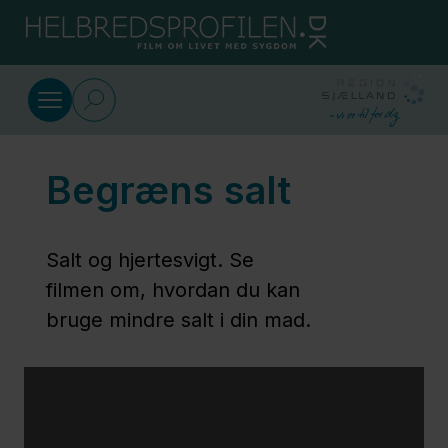
Gå til indhold
Mad og appetit
Begræns salt
Oles
madprojekt
for vægt
Salt og hjertesvigt. Se
og humør
filmen om, hvordan du kan
bruge mindre salt i din mad.
Nogle
symptomer
påvirker
appetitten