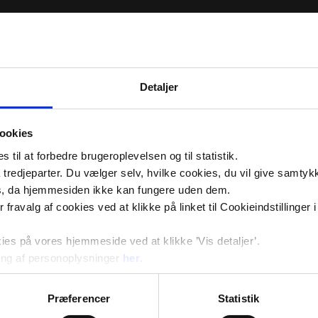
Detaljer
ookies
til at forbedre brugeroplevelsen og til statistik.
tredjeparter. Du vælger selv, hvilke cookies, du vil give samtykk
s, da hjemmesiden ikke kan fungere uden dem.
ler fravalg af cookies ved at klikke på linket til Cookieindstilling
s på vores hjemmeside ved at klikke ’Vis detaljer’.
ng af personoplysninger
her
.
Præferencer
Statistik