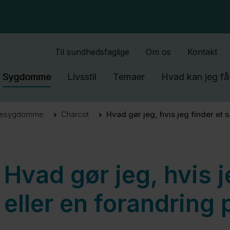
Gå til indhold
Til sundhedsfaglige
Om os
Kontakt
Sygdomme
Livsstil
Temaer
Hvad kan jeg få 
gesygdomme
Charcot
Hvad gør jeg, hvis jeg finder et 
Hvad gør jeg, hvis j
eller en forandring