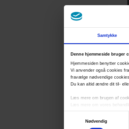
Samtykke
Denne hjemmeside bruger c
Hjemmesiden benytter cookies 
Vi anvender også cookies fra 
fravælge nødvendige cookie
Du kan altid ændre dit til- el
Læs mere om brugen af cookie
Læs mere om vores behandli
Samtykkevalg
Nødvendig