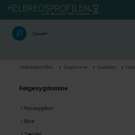
Dansk
Helbredsprofilen
Sygdomme
Diabetes
Føl
Følgesygdomme
Nyresygdom
Øjne
Tænder