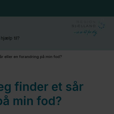
hjælp til?
sår eller en forandring på min fod?
eg finder et sår
 på min fod?