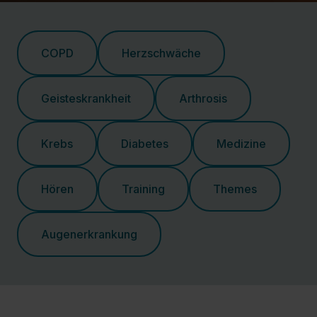
COPD
Herzschwäche
Geisteskrankheit
Arthrosis
Krebs
Diabetes
Medizine
Hören
Training
Themes
Augenerkrankung