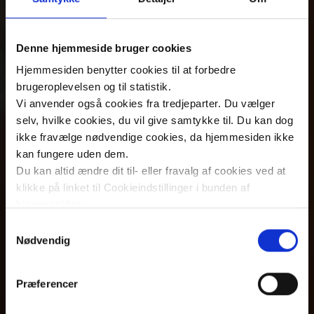
Denne hjemmeside bruger cookies
Hjemmesiden benytter cookies til at forbedre
brugeroplevelsen og til statistik.
Vi anvender også cookies fra tredjeparter. Du vælger
selv, hvilke cookies, du vil give samtykke til. Du kan dog
ikke fravælge nødvendige cookies, da hjemmesiden ikke
kan fungere uden dem.
Du kan altid ændre dit til- eller fravalg af cookies ved at
klikke på linket til Cookieindstillinger i bunden af
hjemmesiden.
Samtykkevalg
Læs mere om brugen af cookies på vores hjemmeside
Nødvendig
ved at klikke ’Vis detaljer’.
Læs mere om vores behandling af personoplysninger
Præferencer
her
.