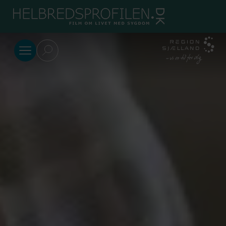
SkipToMain.AriaLabel
Deutsch
Diagnose
Lebensstil
Themen
Wofür
kann ich
Hilfe
erhalten?