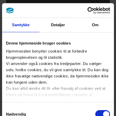
Samtykke
Detaljer
Om
Denne hjemmeside bruger cookies
Hjemmesiden benytter cookies til at forbedre
brugeroplevelsen og til statistik.
Vi anvender også cookies fra tredjeparter. Du vælger
selv, hvilke cookies, du vil give samtykke til. Du kan dog
ikke fravælge nødvendige cookies, da hjemmesiden ikke
kan fungere uden dem.
Du kan altid ændre dit til- eller fravalg af cookies ved at
klikke på linket til Cookieindstillinger i bunden af
hjemmesiden.
Samtykkevalg
Læs mere om brugen af cookies på vores hjemmeside
Nødvendig