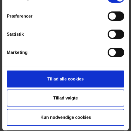
ved at klikke ’Vis detaljer’.
Læs mere om vores behandling af personoplysninger
Præferencer
her
.
Klik
for
Statistik
at
åben
Marketing
cookiepanel
Du
Tillad alle cookies
kan
ikke
se
Tillad valgte
videoer
hvis
Kun nødvendige cookies
du