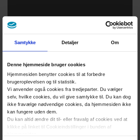
Sådan
kommer
du i
gang
Samtykke
Detaljer
Om
med at
bevæge
dig
Denne hjemmeside bruger cookies
Hjemmesiden benytter cookies til at forbedre
brugeroplevelsen og til statistik.
Når du gerne
Vi anvender også cookies fra tredjeparter. Du vælger
vil dyrke
selv, hvilke cookies, du vil give samtykke til. Du kan dog
motion
ikke fravælge nødvendige cookies, da hjemmesiden ikke
kan fungere uden dem.
regelmæssigt
Du kan altid ændre dit til- eller fravalg af cookies ved at
klikke på linket til Cookieindstillinger i bunden af
hjemmesiden.
Tag