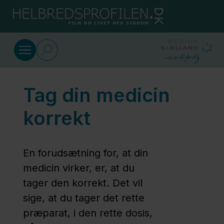
Gå til indhold
Dansk
Medicin
Tag din medicin
Hvad er
antibiotika?
korrekt
Fælles
En forudsætning for, at din
medicinkort
medicin virker, er, at du
(FMK)
tager den korrekt. Det vil
sige, at du tager det rette
Medicin,
præparat, i den rette dosis,