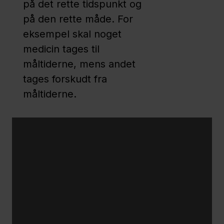
mad og
på det rette tidspunkt og
drikke
på den rette måde. For
eksempel skal noget
medicin tages til
Børn og
måltiderne, mens andet
medicin
tages forskudt fra
måltiderne.
Udtrapning af
vanedannende
medicin
Opbevaring
og
holdbarhed
af medicin