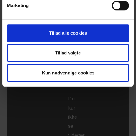
Marketing
Tillad alle cookies
Klik
Tillad valgte
for
at
Kun nødvendige cookies
åben
cookiepanel
Du
kan
ikke
se
videoer