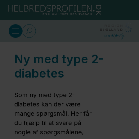
Gå til indhold
Udvalgte film om diabetes
Ny med type 2-
Ny med
type 1-
diabetes
diabetes
Som ny med type 2-
Ny med
diabetes kan der være
type 2-
mange spørgsmål. Her får
diabetes
du hjælp til at svare på
nogle af spørgsmålene,