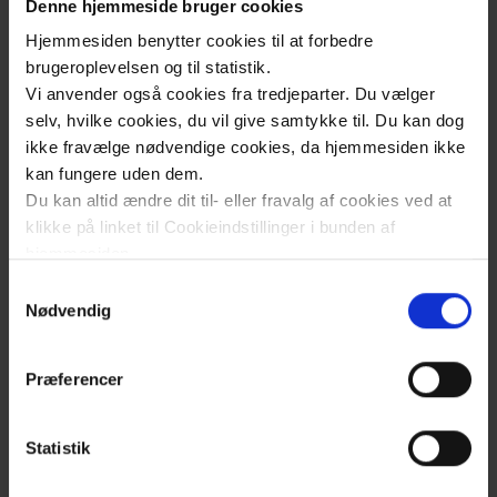
Denne hjemmeside bruger cookies
Hjemmesiden benytter cookies til at forbedre
brugeroplevelsen og til statistik.
Vi anvender også cookies fra tredjeparter. Du vælger
selv, hvilke cookies, du vil give samtykke til. Du kan dog
ikke fravælge nødvendige cookies, da hjemmesiden ikke
kan fungere uden dem.
Du kan altid ændre dit til- eller fravalg af cookies ved at
klikke på linket til Cookieindstillinger i bunden af
hjemmesiden.
Samtykkevalg
Læs mere om brugen af cookies på vores hjemmeside
Nødvendig
ved at klikke ’Vis detaljer’.
Læs mere om vores behandling af personoplysninger
Præferencer
her
.
Statistik