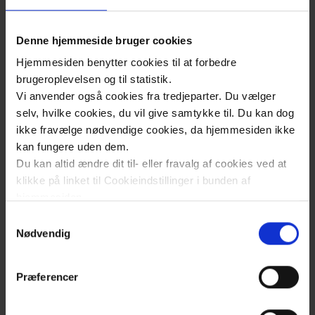
diabetes
Denne hjemmeside bruger cookies
Hvem er jeg nu?
Hjemmesiden benytter cookies til at forbedre
brugeroplevelsen og til statistik.
Vi anvender også cookies fra tredjeparter. Du vælger
Når du bekymrer dig om diabetes
selv, hvilke cookies, du vil give samtykke til. Du kan dog
ikke fravælge nødvendige cookies, da hjemmesiden ikke
kan fungere uden dem.
Du kan altid ændre dit til- eller fravalg af cookies ved at
Diabetes og spiseforstyrrelser
klikke på linket til Cookieindstillinger i bunden af
hjemmesiden.
Samtykkevalg
Ny med diabetes
Læs mere om brugen af cookies på vores hjemmeside
Nødvendig
ved at klikke ’Vis detaljer’.
Læs mere om vores behandling af personoplysninger
Præferencer
Når diabetes trætter mig
her
.