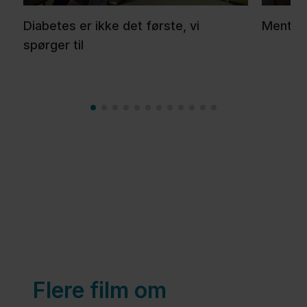
Udvalgte
film om
Diabetes er ikke det første, vi
Mentalt
diabetes
spørger til
Til
sundhedsfaglige
Om
os
Kontakt
Flere film om