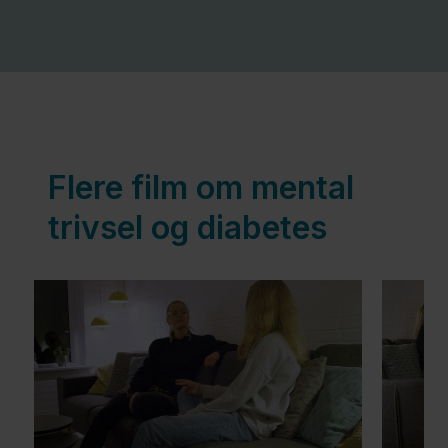
Medicinsk
behandling
Følgesygdomme
Flere film om mental
Intimitet
trivsel og diabetes
og
parforhold
Mental
trivsel