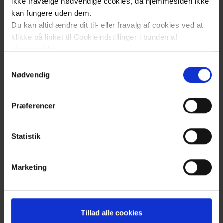
ikke fravælge nødvendige cookies, da hjemmesiden ikke
kan fungere uden dem.
Du kan altid ændre dit til- eller fravalg af cookies ved at
klikke på linket til Cookieindstillinger i bunden af
hjemmesiden.
Samtykkevalg
Læs mere om brugen af cookies på vores hjemmeside
Nødvendig
ved at klikke ’Vis detaljer’.
Læs mere om vores behandling af personoplysninger
Præferencer
her
.
Statistik
Klik
for
Marketing
at
åben
cookiepanel
Tillad alle cookies