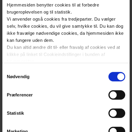
Hjemmesiden benytter cookies til at forbedre
brugeroplevelsen og til statistik.
Vi anvender også cookies fra tredjeparter. Du vælger
selv, hvilke cookies, du vil give samtykke til. Du kan dog
ikke fravælge nødvendige cookies, da hjemmesiden ikke
kan fungere uden dem.
Du kan altid ændre dit til- eller fravalg af cookies ved at
klikke på linket til Cookieindstillinger i bunden af
hjemmesiden.
Samtykkevalg
Læs mere om brugen af cookies på vores hjemmeside
Nødvendig
ved at klikke ’Vis detaljer’.
Læs mere om vores behandling af personoplysninger
Præferencer
her
.
Klik
for
Statistik
at
åben
Marketing