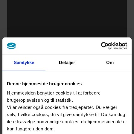
an meinem
Fuß finde
Wie
behandelt
man eine
Fußwunde?
Samtykke
Detaljer
Om
Denne hjemmeside bruger cookies
Über
Hjemmesiden benytter cookies til at forbedre
uns
brugeroplevelsen og til statistik.
Kontakt
Vi anvender også cookies fra tredjeparter. Du vælger
selv, hvilke cookies, du vil give samtykke til. Du kan dog
ikke fravælge nødvendige cookies, da hjemmesiden ikke
kan fungere uden dem.