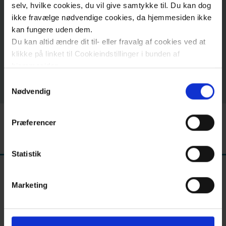
Diabetes
selv, hvilke cookies, du vil give samtykke til. Du kan dog
Amputation
ikke fravælge nødvendige cookies, da hjemmesiden ikke
kan fungere uden dem.
Ernährung
Du kan altid ændre dit til- eller fravalg af cookies ved at
Fußgeschwür
und
klikke på linket til Cookieindstillinger i bunden af
hjemmesiden.
Getränke
Samtykkevalg
Læs mere om brugen af cookies på vores hjemmeside
Nødvendig
ved at klikke ’Vis detaljer’.
Training
Læs mere om vores behandling af personoplysninger
Præferencer
her
.
Medizinische
Behandlung
Statistik
Marketing
Folgeerkrankungen