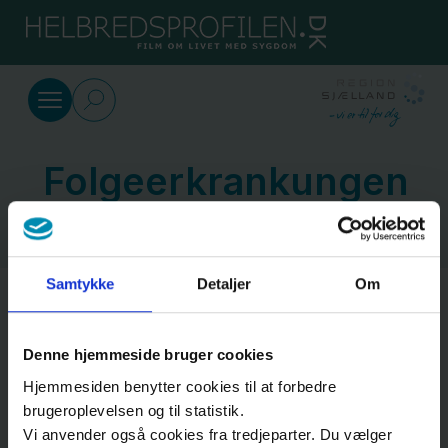
SkipToMain.AriaLabel
Deutsch
Diabetes
Folgeerkrankungen
Typ-1-
Diabetes
Samtykke
Detaljer
Om
Typ-2-
Diabetes
Denne hjemmeside bruger cookies
Hjemmesiden benytter cookies til at forbedre
Leben
Neuropathie und Charcot
brugeroplevelsen og til statistik.
mit
Vi anvender også cookies fra tredjeparter. Du vælger