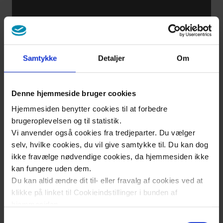
Vježbe za
zagrijavanje
Samtykke
Detaljer
Om
Treniranje
Denne hjemmeside bruger cookies
snage u
Hjemmesiden benytter cookies til at forbedre
ležećem
brugeroplevelsen og til statistik.
položaju
Vi anvender også cookies fra tredjeparter. Du vælger
bez
selv, hvilke cookies, du vil give samtykke til. Du kan dog
pomagala
ikke fravælge nødvendige cookies, da hjemmesiden ikke
kan fungere uden dem.
Du kan altid ændre dit til- eller fravalg af cookies ved at
Treniranje
klikke på linket til Cookieindstillinger i bunden af
hjemmesiden.
snage u
Samtykkevalg