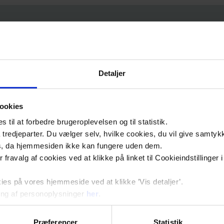
Trening na traci za hodanje
Detaljer
Treniranje snage u ležeće
ookies
til at forbedre brugeroplevelsen og til statistik.
tredjeparter. Du vælger selv, hvilke cookies, du vil give samtykk
lastikom
Treniranje snage u stojeće
s, da hjemmesiden ikke kan fungere uden dem.
ler fravalg af cookies ved at klikke på linket til Cookieindstilling
s på vores hjemmeside ved at klikke ’Vis detaljer’.
Fizički trening prije, tokom i p
ng af personoplysninger
her
.
Præferencer
Statistik