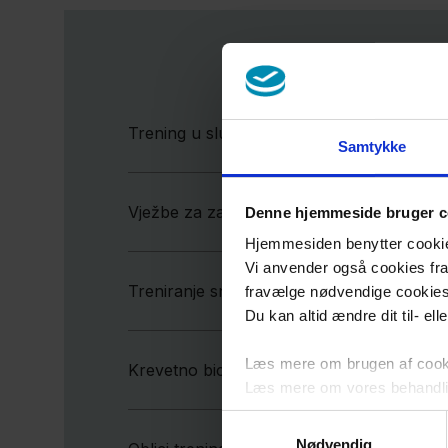
Trening u slučaju otkazivanja bubrega
Samtykke
Vježbe za zagrijavanje
Denne hjemmeside bruger c
Hjemmesiden benytter cookies 
Vi anvender også cookies fra 
Treniranje snage u ležećem položaju sa e
fravælge nødvendige cookie
Du kan altid ændre dit til- el
Læs mere om brugen af cookie
Krevetno biciklo u krevetu
Læs mere om vores behandli
Samtykkevalg
Nødvendig