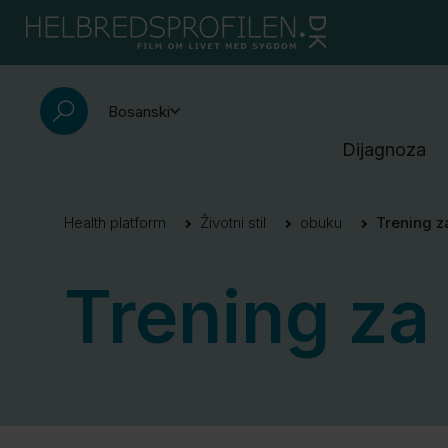
Bosanski
Dijagnoza
Health platform
Životni stil
obuku
Trening za
Trening za 