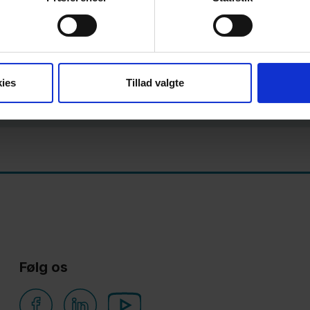
Trening ako imate dijabetes 
ies
Tillad valgte
Følg os