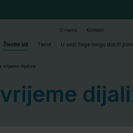
SkipToMain.AriaLabel
O nama
Kontakt
Životni stil
Teme
U vezi čega mogu dobiti po
 vrijeme dijalize
vrijeme dijal