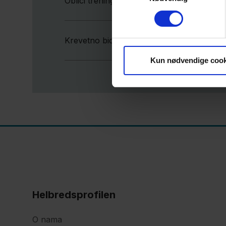
Oblici treninga
Krevetno biciklo na stolici
Kun nødvendige cook
Helbredsprofilen
O nama