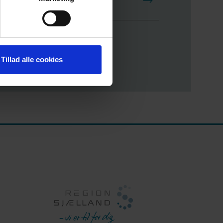
i idete na hemodijalizu
Tillad alle cookies