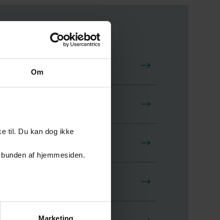
Om
m položaju bez pomagala
e til. Du kan dog ikke
m položaju
er i bunden af hjemmesiden.
osllije dijalize
Marketing