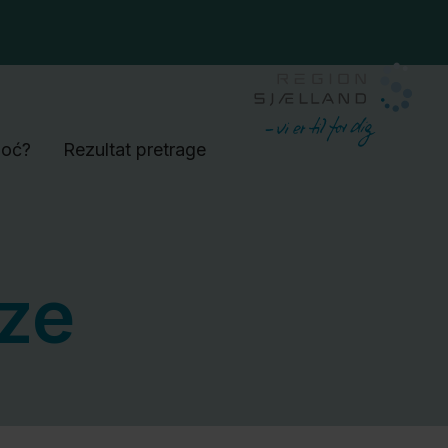
moć?
Rezultat pretrage
ize