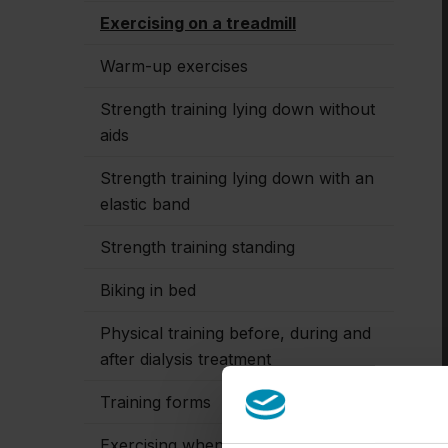
Exercising on a treadmill
Warm-up exercises
Strength training lying down without
aids
Strength training lying down with an
elastic band
Strength training standing
Biking in bed
Physical training before, during and
after dialysis treatment
Training forms
Exercising when you have diabetes