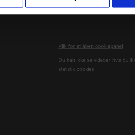
Klik for at åben cookiepanel
Du kan ikke se videoer hvis du ik
statistik cookies