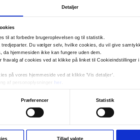
Detaljer
ookies
til at forbedre brugeroplevelsen og til statistik.
tredjeparter. Du vælger selv, hvilke cookies, du vil give samtykk
s, da hjemmesiden ikke kan fungere uden dem.
ler fravalg af cookies ved at klikke på linket til Cookieindstilling
s på vores hjemmeside ved at klikke ’Vis detaljer’.
ng af personoplysninger
her
.
Præferencer
Statistik
ies
Tillad valgte