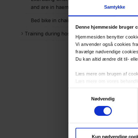
and are in haemodialysis
Samtykke
Bed bike in chair
Denne hjemmeside bruger c
Training during hospitalization
Hjemmesiden benytter cookies 
Vi anvender også cookies fra 
fravælge nødvendige cookie
Du kan altid ændre dit til- el
Læs mere om brugen af cookie
Læs mere om vores behandli
Samtykkevalg
Nødvendig
Kun nødvendige cook