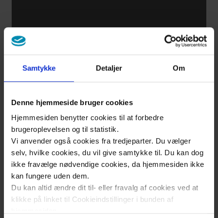
Vježbe za
zagrijavanje
Samtykke
Detaljer
Om
Treniranje
snage u
Denne hjemmeside bruger cookies
ležećem
Hjemmesiden benytter cookies til at forbedre
položaju
brugeroplevelsen og til statistik.
bez
Vi anvender også cookies fra tredjeparter. Du vælger
pomagala
selv, hvilke cookies, du vil give samtykke til. Du kan dog
ikke fravælge nødvendige cookies, da hjemmesiden ikke
kan fungere uden dem.
Treniranje
Du kan altid ændre dit til- eller fravalg af cookies ved at
klikke på linket til Cookieindstillinger i bunden af
snage u
hjemmesiden.