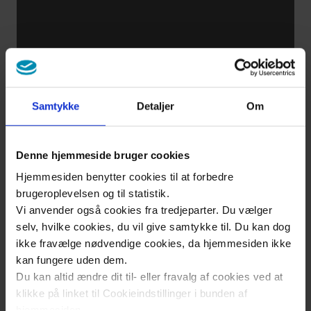
البصر
كيفية
وضع
قطرات
Samtykke
Detaljer
Om
العين
Denne hjemmeside bruger cookies
كيفية
Hjemmesiden benytter cookies til at forbedre
وضع
brugeroplevelsen og til statistik.
قطرات
Vi anvender også cookies fra tredjeparter. Du vælger
العين
selv, hvilke cookies, du vil give samtykke til. Du kan dog
ikke fravælge nødvendige cookies, da hjemmesiden ikke
لشخص
kan fungere uden dem.
آخر
Du kan altid ændre dit til- eller fravalg af cookies ved at
klikke på linket til Cookieindstillinger i bunden af
hjemmesiden.