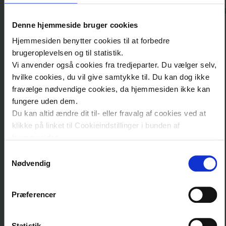
-كيف_لي_أن_أتلقى_دعمًا_ماليًّا_لزيارة_اختصاصي_الأقدام؟.
وكيف
Denne hjemmeside bruger cookies
يمكنه
مساعدتك
Hjemmesiden benytter cookies til at forbedre
هكذا_تختبر_مدى_مناسبة_الحذاء_لمقاسك.
brugeroplevelsen og til statistik.
Vi anvender også cookies fra tredjeparter. Du vælger selv,
عندما
hvilke cookies, du vil give samtykke til. Du kan dog ikke
fravælge nødvendige cookies, da hjemmesiden ikke kan
من يمكنه التقدم بطلب لتلقي دعم مالي للحصول
يصعب
fungere uden dem.
على حذاء خاص؟
عليك
Du kan altid ændre dit til- eller fravalg af cookies ved at
التحدّث
klikke på linket til Cookieindstillinger i bunden af
إلى
hjemmesiden.
هكذا تعتني بقدميك في الحياة اليومية.
معالجك
Samtykkevalg
Læs mere om brugen af cookies på vores hjemmeside
Nødvendig
ved at klikke ’Vis detaljer’.
ما هو الوضع الحالي للقدم وما الذي يكشفه؟
Læs mere om vores behandling af personoplysninger
her
.
نبذة
Præferencer
عنّا
Statistik