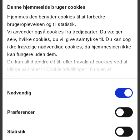
Denne hjemmeside bruger cookies
Hjemmesiden benytter cookies til at forbedre
brugeroplevelsen og til statistik.
Vi anvender også cookies fra tredjeparter. Du vælger
selv, hvilke cookies, du vil give samtykke til. Du kan dog
ikke fravælge nødvendige cookies, da hjemmesiden ikke
kan fungere uden dem.
Du kan altid ændre dit til- eller fravalg af cookies ved at
klikke på linket til Cookieindstillinger i bunden af
hjemmesiden.
Samtykkevalg
Læs mere om brugen af cookies på vores hjemmeside
Nødvendig
ved at klikke ’Vis detaljer’.
Læs mere om vores behandling af personoplysninger
Præferencer
her
.
Statistik
Klik