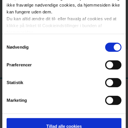
alabilirim?
ikke fravælge nødvendige cookies, da hjemmesiden ikke
kan fungere uden dem.
Du kan altid ændre dit til- eller fravalg af cookies ved at
Arka plan
Arama
klikke på linket til Cookieindstillinger i bunden af
sonucu
hjemmesiden.
Samtykkevalg
Læs mere om brugen af cookies på vores hjemmeside
Nødvendig
Hakkımızda
ved at klikke ’Vis detaljer’.
Læs mere om vores behandling af personoplysninger
İletişim
Præferencer
her
.
Statistik
Marketing
Tillad alle cookies