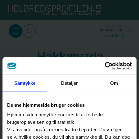
SkipToMain.AriaLabel
Türkçe
Tanı
Hakkımızda
Hayat
tarzı
Samtykke
Detaljer
Om
Temalar
Denne hjemmeside bruger cookies
Hakkımızda
Hangi
Hjemmesiden benytter cookies til at forbedre
konuda
brugeroplevelsen og til statistik.
Vi anvender også cookies fra tredjeparter. Du vælger
yardım
Cookies
selv, hvilke cookies, du vil give samtykke til. Du kan dog