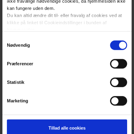
ikke fravælge nødvendige cookies, da hjemmesiden ikke
kan fungere uden dem.
Du kan altid ændre dit til- eller fravalg af cookies ved at
klikke på linket til Cookieindstillinger i bunden af
hjemmesiden.
Samtykkevalg
Læs mere om brugen af cookies på vores hjemmeside
Nødvendig
ved at klikke ’Vis detaljer’.
Læs mere om vores behandling af personoplysninger
Præferencer
her
.
Statistik
Klik
Marketing
for
at
åben
Tillad alle cookies