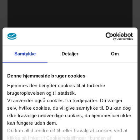
springet!
Det er
ok at
have
Samtykke
Detaljer
Om
smerter
Denne hjemmeside bruger cookies
Netværk
Hjemmesiden benytter cookies til at forbedre
- venner
brugeroplevelsen og til statistik.
og
Vi anvender også cookies fra tredjeparter. Du vælger
familie
selv, hvilke cookies, du vil give samtykke til. Du kan dog
ikke fravælge nødvendige cookies, da hjemmesiden ikke
kan fungere uden dem.
Da jeg
Du kan altid ændre dit til- eller fravalg af cookies ved at
begyndte
klikke på linket til Cookieindstillinger i bunden af