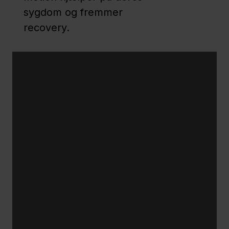
mad og
sygdom og fremmer
drikke
recovery.
Børn og
medicin
Udtrapning af
vanedannende
medicin
Opbevaring
og
holdbarhed
af medicin