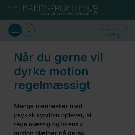
Gå til indhold
Medicin
Når du gerne vil
Hvad er
antibiotika?
dyrke motion
regelmæssigt
Fælles
medicinkort
(FMK)
Mange mennesker med
psykisk sygdom oplever, at
regelmæssig og intensiv
Medicin,
motion hjælper på deres