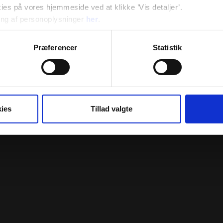
s på vores hjemmeside ved at klikke ’Vis detaljer’.
ng af personoplysninger
her
.
Præferencer
Statistik
ies
Tillad valgte