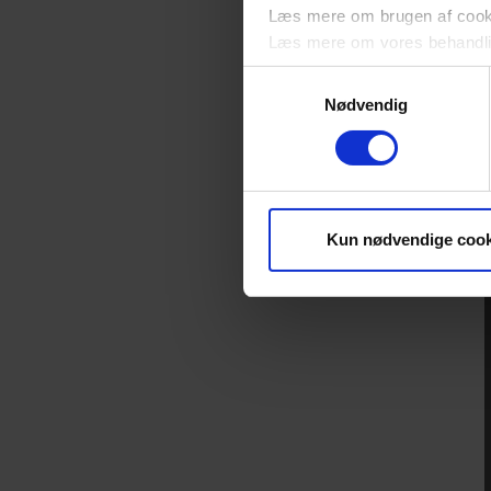
Læs mere om brugen af cookie
Læs mere om vores behandli
Samtykkevalg
Nødvendig
Kun nødvendige cook