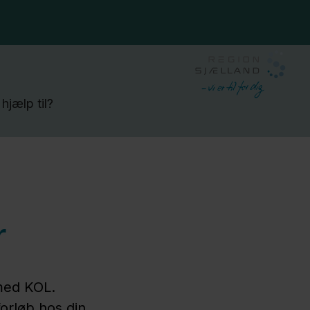
hjælp til?
r
 med KOL.
forløb hos din