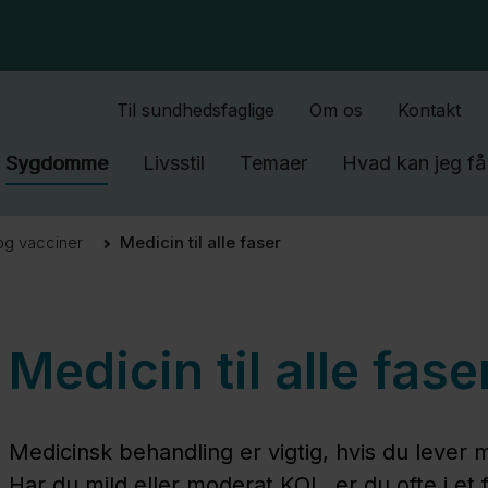
Gå til indhold
Til sundhedsfaglige
Om os
Kontakt
Sygdomme
Livsstil
Temaer
Hvad kan jeg få 
og vacciner
Medicin til alle faser
Medicin til alle fase
Medicinsk behandling er vigtig, hvis du lever
Har du mild eller moderat KOL, er du ofte i et 