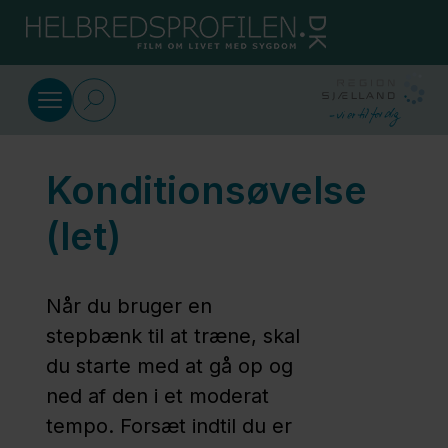
Gå til indhold
Øvelser, der er gode for hjertet
Konditionsøvelse
Konditionsøvelse
(let)
(let)
Mave- og
Når du bruger en
rygmuskler
stepbænk til at træne, skal
du starte med at gå op og
Bagside
ned af den i et moderat
af lår
tempo. Forsæt indtil du er