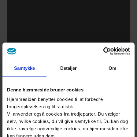
Armmuskler
Overarm
Til
Samtykke
Detaljer
Om
sundhedsfaglige
Om
Denne hjemmeside bruger cookies
os
Hjemmesiden benytter cookies til at forbedre
brugeroplevelsen og til statistik.
Kontakt
Vi anvender også cookies fra tredjeparter. Du vælger
selv, hvilke cookies, du vil give samtykke til. Du kan dog
ikke fravælge nødvendige cookies, da hjemmesiden ikke
kan fungere uden dem.