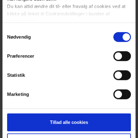
Du kan altid ændre dit til- eller fravalg af cookies ved at
klikke på linket til Cookieindstillinger i bunden af
hjemmesiden.
Samtykkevalg
Læs mere om brugen af cookies på vores hjemmeside
Nødvendig
ved at klikke ’Vis detaljer’.
Læs mere om vores behandling af personoplysninger
Præferencer
her
.
Statistik
Marketing
Klik
Tillad alle cookies
for
at