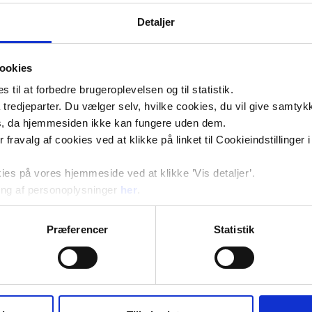
Detaljer
ookies
til at forbedre brugeroplevelsen og til statistik.
tredjeparter. Du vælger selv, hvilke cookies, du vil give samtykk
s, da hjemmesiden ikke kan fungere uden dem.
ler fravalg af cookies ved at klikke på linket til Cookieindstilling
s på vores hjemmeside ved at klikke ’Vis detaljer’.
ng af personoplysninger
her
.
Præferencer
Statistik