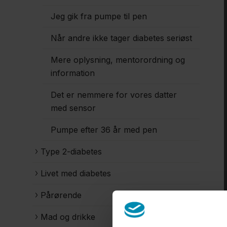
Jeg gik fra pumpe til pen
Når andre ikke tager diabetes seriøst
Mere oplysning, mentorordning og
information
Det er nemmere for vores datter
med sensor
Pumpe efter 36 år med pen
Type 2-diabetes
Livet med diabetes
Pårørende
Mad og drikke