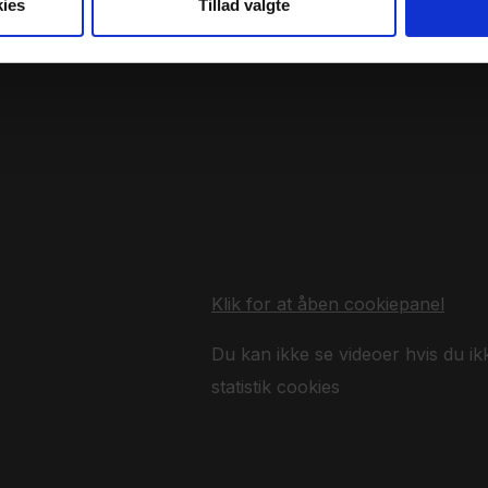
ies
Tillad valgte
Klik for at åben cookiepanel
Du kan ikke se videoer hvis du ik
statistik cookies