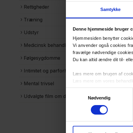
Rettigheder
Samtykke
Træning
Denne hjemmeside bruger c
Udstyr
Hjemmesiden benytter cookies 
Medicinsk behandling
Vi anvender også cookies fra 
fravælge nødvendige cookie
Følgesygdomme
Du kan altid ændre dit til- el
Intimitet og parforhold
Læs mere om brugen af cookie
Læs mere om vores behandli
Mental trivsel
Samtykkevalg
Udvalgte film om diabetes
Nødvendig