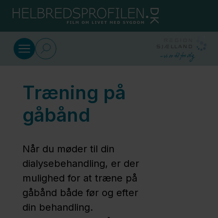
Gå til indhold
Dansk
Træning under dialyse
Træning på
Træning
når du
gåbånd
har
nyresvigt
Når du møder til din
dialysebehandling, er der
Træning
mulighed for at træne på
på
gåbånd både før og efter
gåbånd
din behandling.