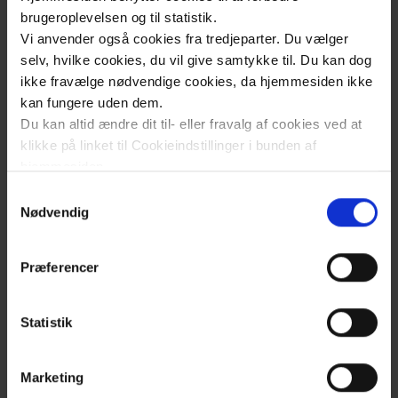
brugeroplevelsen og til statistik.
Vi anvender også cookies fra tredjeparter. Du vælger
Sengecykel
selv, hvilke cookies, du vil give samtykke til. Du kan dog
i seng
ikke fravælge nødvendige cookies, da hjemmesiden ikke
kan fungere uden dem.
Du kan altid ændre dit til- eller fravalg af cookies ved at
Fysisk træning
klikke på linket til Cookieindstillinger i bunden af
før, under og
hjemmesiden.
efter
Samtykkevalg
Læs mere om brugen af cookies på vores hjemmeside
Nødvendig
dialysebehandling
ved at klikke ’Vis detaljer’.
Læs mere om vores behandling af personoplysninger
Præferencer
her
.
Træningsformer:
Kondition, styrke
Statistik
og lav intensitet
Marketing
Træning når