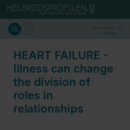
SkipToMain.AriaLabel
English
Life with heart failure
HEART FAILURE -
HEART
FAILURE -
Illness can change
Illness can
the division of
change the
division of
roles in
roles in
relationships
relationships
HEART