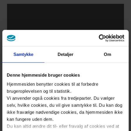
FAILURE
- Focus
on what
you can
do
Samtykke
Detaljer
Om
HEART
FAILURE
Denne hjemmeside bruger cookies
- Back
Hjemmesiden benytter cookies til at forbedre
to work
brugeroplevelsen og til statistik.
life
Vi anvender også cookies fra tredjeparter. Du vælger
selv, hvilke cookies, du vil give samtykke til. Du kan dog
ikke fravælge nødvendige cookies, da hjemmesiden ikke
HEART
kan fungere uden dem.
Du kan altid ændre dit til- eller fravalg af cookies ved at
FAILURE