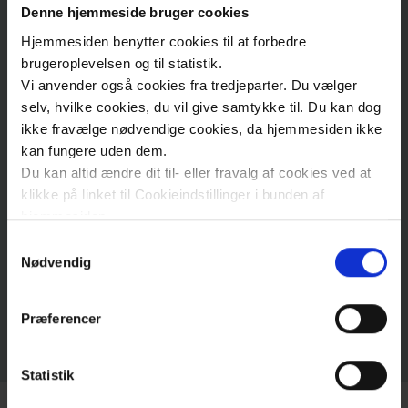
Symptoms
Denne hjemmeside bruger cookies
division of roles in relationships
of heart
Hjemmesiden benytter cookies til at forbedre
failure
brugeroplevelsen og til statistik.
Vi anvender også cookies fra tredjeparter. Du vælger
HEART FAILURE - Focus on what you can
selv, hvilke cookies, du vil give samtykke til. Du kan dog
do
Treatment
ikke fravælge nødvendige cookies, da hjemmesiden ikke
of heart
kan fungere uden dem.
Du kan altid ændre dit til- eller fravalg af cookies ved at
failure
HEART FAILURE - Back to work life
klikke på linket til Cookieindstillinger i bunden af
hjemmesiden.
Operations
Samtykkevalg
HEART FAILURE - Good advice from
Læs mere om brugen af cookies på vores hjemmeside
Nødvendig
for heart
ved at klikke ’Vis detaljer’.
other heart failure patients
failure
Læs mere om vores behandling af personoplysninger
Præferencer
her
.
Food
Statistik
and