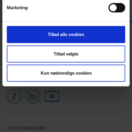
appetite
Marketing
About
us
Tillad alle cookies
Contact
Tillad valgte
Kun nødvendige cookies
Følg os
Persondatapolitik