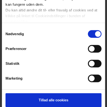
kan fungere uden dem.
Du kan altid ændre dit til- eller fravalg af cookies ved at
klikke på linket til Cookieindstillinger i bunden af
hjemmesiden.
Samtykkevalg
Læs mere om brugen af cookies på vores hjemmeside
Nødvendig
ved at klikke ’Vis detaljer’.
Læs mere om vores behandling af personoplysninger
Præferencer
her
.
Statistik
Klik
for
Marketing
at
åben
cookiepanel
Tillad alle cookies
Du