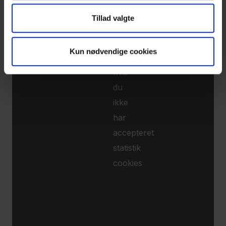
kan
Tillad valgte
ikke
se
Kun nødvendige cookies
videoer
hvis
du
ikke
har
accepteret
statistik
cookies