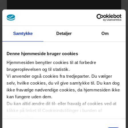
Wegen der
Schmerzen
Samtykke
Detaljer
Om
Was ist
kniegelenksarthrose
Denne hjemmeside bruger cookies
Hjemmesiden benytter cookies til at forbedre
brugeroplevelsen og til statistik.
Symptome der
Vi anvender også cookies fra tredjeparter. Du vælger
hueftgelenksarthrose
selv, hvilke cookies, du vil give samtykke til. Du kan dog
ikke fravælge nødvendige cookies, da hjemmesiden ikke
kan fungere uden dem.
Ich wurde
Du kan altid ændre dit til- eller fravalg af cookies ved at
immer
klikke på linket til Cookieindstillinger i bunden af
schwaecher
hjemmesiden.
Samtykkevalg