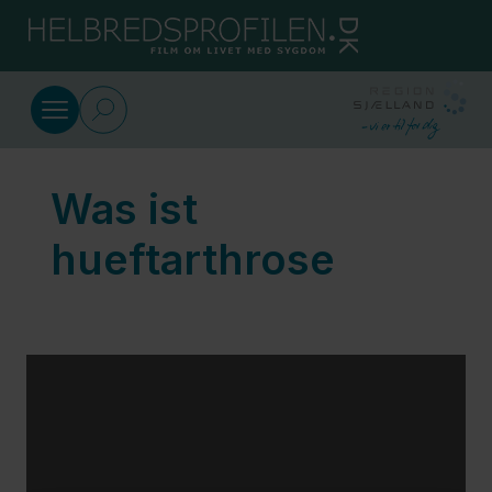
SkipToMain.AriaLabel
Deutsch
Über Arthrose und Symptome
Was ist
Was ist
hueftarthrose
hueftarthrose
Ursachen
arthrose
Symptome der
kniegelenksarthrose