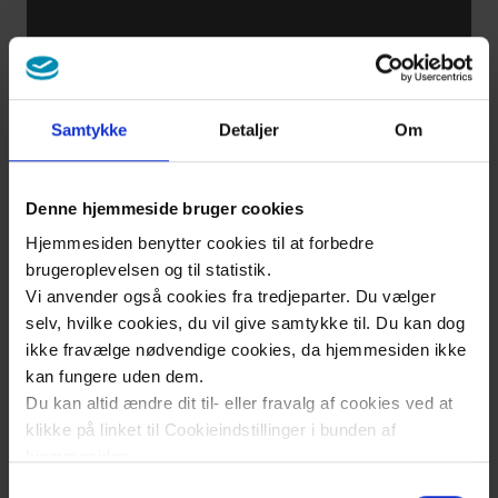
Wegen der
Schmerzen
Samtykke
Detaljer
Om
Was ist
kniegelenksarthrose
Denne hjemmeside bruger cookies
Hjemmesiden benytter cookies til at forbedre
brugeroplevelsen og til statistik.
Symptome der
Vi anvender også cookies fra tredjeparter. Du vælger
hueftgelenksarthrose
selv, hvilke cookies, du vil give samtykke til. Du kan dog
ikke fravælge nødvendige cookies, da hjemmesiden ikke
kan fungere uden dem.
Ich wurde
Du kan altid ændre dit til- eller fravalg af cookies ved at
immer
klikke på linket til Cookieindstillinger i bunden af
schwaecher
hjemmesiden.
Samtykkevalg