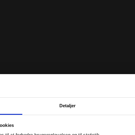
Detaljer
ookies
til at forbedre brugeroplevelsen og til statistik.