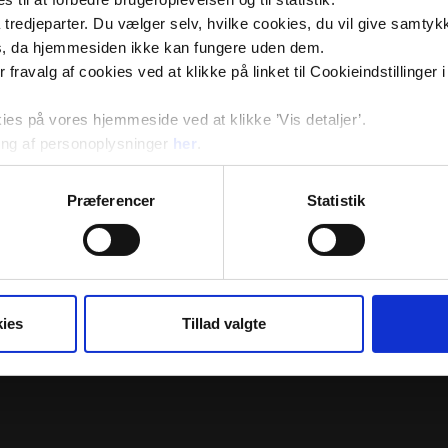
tredjeparter. Du vælger selv, hvilke cookies, du vil give samtykk
s, da hjemmesiden ikke kan fungere uden dem.
ler fravalg af cookies ved at klikke på linket til Cookieindstilling
s på vores hjemmeside ved at klikke ’Vis detaljer’.
ng af personoplysninger
her
.
Præferencer
Statistik
ies
Tillad valgte