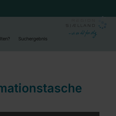
lten?
Suchergebnis
rmationstasche