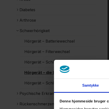
Diabetes
Arthrose
Schwerhörigkeit
Hörgerät – Batteriewechsel
Hörgerät – Filterwechsel
Hörgerät – Schlauchwechsel
Hörgerät – die Informationstasche
Hörgerät – Schläuche reinigen
Samtykke
Psychische Erkrankung
Denne hjemmeside bruger c
Rückenschmerzen
Hjemmesiden benytter cookies 