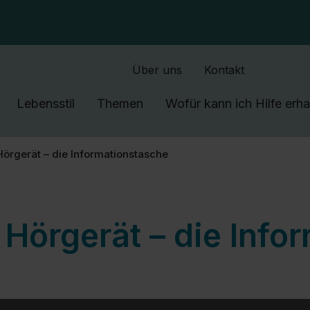
SkipToMain.AriaLabel
Über uns
Kontakt
Lebensstil
Themen
Wofür kann ich Hilfe erha
Hörgerät – die Informationstasche
Hörgerät – die Info