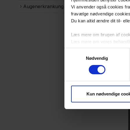
Augenerkrankung
Vi anvender også cookies fra 
fravælge nødvendige cookie
Du kan altid ændre dit til- el
Læs mere om brugen af cookie
Læs mere om vores behandli
Samtykkevalg
Nødvendig
Kun nødvendige cook