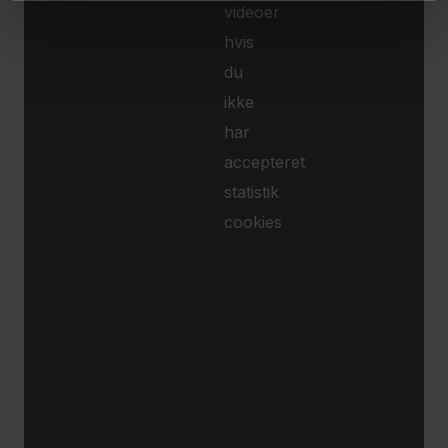
videoer
uvid
hvis
u
du
spise
ikke
har
Vaše
accepteret
mogućnosti
statistik
da tražite
cookies
odštetu
Vaše
mogućnosti
da dozvolite
transplataciju
organa