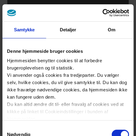
Obaveza
čuvanja
tajne
medicinskog
Samtykke
Detaljer
Om
osoblja
Denne hjemmeside bruger cookies
Vaše
Hjemmesiden benytter cookies til at forbedre
pravo da
brugeroplevelsen og til statistik.
budete
Vi anvender også cookies fra tredjeparter. Du vælger
selv, hvilke cookies, du vil give samtykke til. Du kan dog
informisani
ikke fravælge nødvendige cookies, da hjemmesiden ikke
i da date
kan fungere uden dem.
odobrenje
Du kan altid ændre dit til- eller fravalg af cookies ved at
klikke på linket til Cookieindstillinger i bunden af
hjemmesiden.
Vaše
Samtykkevalg
pravo da
Læs mere om brugen af cookies på vores hjemmeside
Nødvendig