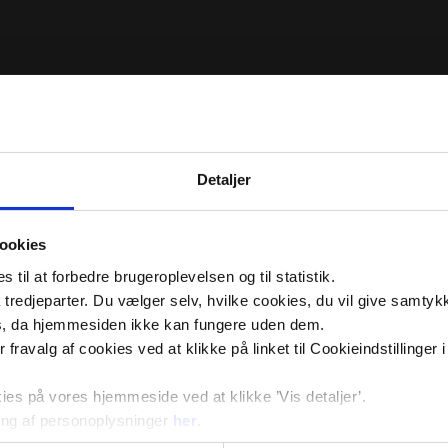
Detaljer
ookies
til at forbedre brugeroplevelsen og til statistik.
tredjeparter. Du vælger selv, hvilke cookies, du vil give samtykk
s, da hjemmesiden ikke kan fungere uden dem.
ler fravalg af cookies ved at klikke på linket til Cookieindstilling
s på vores hjemmeside ved at klikke ’Vis detaljer’.
ng af personoplysninger
her
.