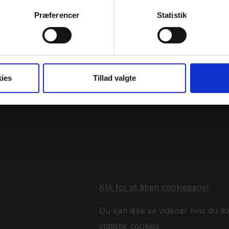
Præferencer
Statistik
ies
Tillad valgte
Klik for at åben cookiepanel
Du kan ikke se videoer hvis du ik
statistik cookies