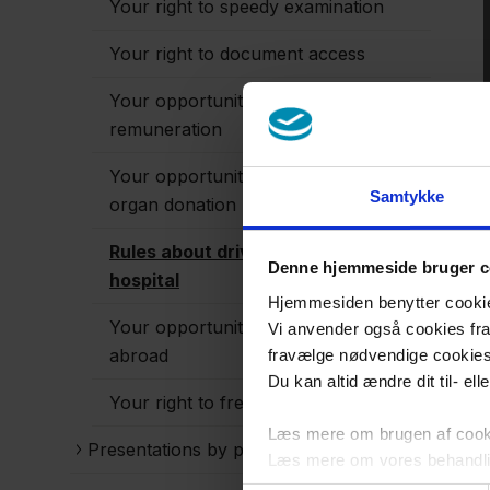
Your right to speedy examination
Your right to document access
Your opportunities for seeking
remuneration
Your opportunities to concent to
Samtykke
organ donation
Rules about driving to and from the
Denne hjemmeside bruger c
hospital
Hjemmesiden benytter cookies 
Your opportunities for being treated
Vi anvender også cookies fra 
abroad
fravælge nødvendige cookie
Du kan altid ændre dit til- el
Your right to free hospital choice
Læs mere om brugen af cookie
Presentations by professional groups
Læs mere om vores behandli