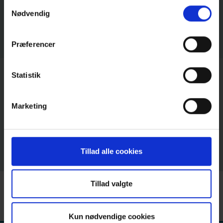
Samtykkevalg
Suizidgedanken?
Læs mere om brugen af cookies på vores hjemmeside
Nødvendig
ved at klikke ’Vis detaljer’.
Læs mere om vores behandling af personoplysninger
Præferencer
her
.
Statistik
Marketing
Haben Sie Suizidgedanken?
Tillad alle cookies
Tillad valgte
Kun nødvendige cookies