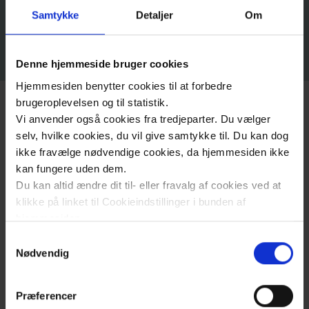
Impfstoffe
Über
Samtykke
Detaljer
Om
Aktivität
und
Denne hjemmeside bruger cookies
Training
Hjemmesiden benytter cookies til at forbedre
brugeroplevelsen og til statistik.
Vi anvender også cookies fra tredjeparter. Du vælger
Ernährung
selv, hvilke cookies, du vil give samtykke til. Du kan dog
und
ikke fravælge nødvendige cookies, da hjemmesiden ikke
Appetit
kan fungere uden dem.
Du kan altid ændre dit til- eller fravalg af cookies ved at
klikke på linket til Cookieindstillinger i bunden af
PEP-
hjemmesiden.
Gerät und
Samtykkevalg
Læs mere om brugen af cookies på vores hjemmeside
Nødvendig
Hilfsmittel
ved at klikke ’Vis detaljer’.
Læs mere om vores behandling af personoplysninger
Rauchen und die Krankheit COPD
Medikam
Præferencer
her
.
Insbesondere
Krankhe