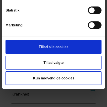
über
Statistik
Geruchssinn
und COPD
Marketing
Über
uns
Tillad alle cookies
Kontakt
Tillad valgte
Kun nødvendige cookies
Medikamente für alle Phasen der
Krankheit