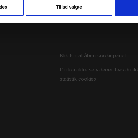
ies
Tillad valgte
Klik for at åben cookiepanel
Du kan ikke se videoer hvis du ik
statistik cookies