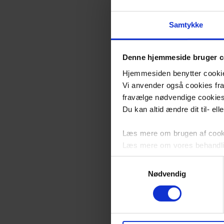
Samtykke
Denne hjemmeside bruger c
Hjemmesiden benytter cookies 
Vi anvender også cookies fra 
fravælge nødvendige cookie
Du kan altid ændre dit til- el
Læs mere om brugen af cookie
Læs mere om vores behandli
Samtykkevalg
Nødvendig