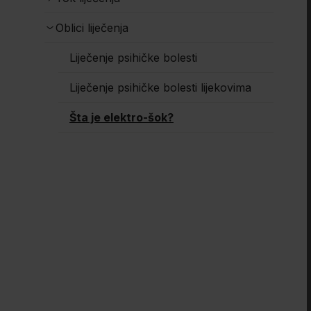
Oblici liječenja
Liječenje psihičke bolesti
Liječenje psihičke bolesti lijekovima
Šta je elektro-šok?