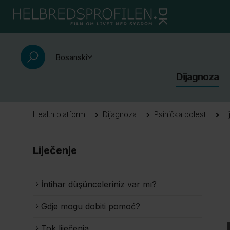
Bosanski
Dijagnoza
Health platform
Dijagnoza
Psihička bolest
L
Liječenje
İntihar düşünceleriniz var mı?
Gdje mogu dobiti pomoć?
Tok liječenja