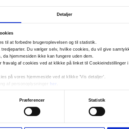
Detaljer
ookies
til at forbedre brugeroplevelsen og til statistik.
tredjeparter. Du vælger selv, hvilke cookies, du vil give samtykk
s, da hjemmesiden ikke kan fungere uden dem.
ler fravalg af cookies ved at klikke på linket til Cookieindstilling
s på vores hjemmeside ved at klikke ’Vis detaljer’.
ng af personoplysninger
her
.
Præferencer
Statistik