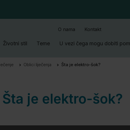
SkipToMain.AriaLabel
O nama
Kontakt
Životni stil
Teme
U vezi čega mogu dobiti po
iječenje
Oblici liječenja
Šta je elektro-šok?
Šta je elektro-šok?