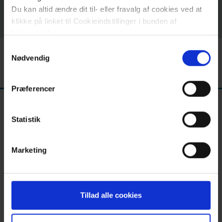
عنّا
Du kan altid ændre dit til- eller fravalg af cookies ved at
klikke på linket til Cookieindstillinger i bunden af
الاتصال
hjemmesiden.
بنا
Samtykkevalg
Læs mere om brugen af cookies på vores hjemmeside
Nødvendig
ved at klikke ’Vis detaljer’.
Læs mere om vores behandling af personoplysninger
Præferencer
her
.
Statistik
Marketing
Følg os
Tillad alle cookies