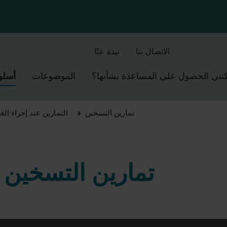
SkipToMain.AriaLabel
الاتصال بنا
نبذة عنّا
مكنني الحصول على المساعدة بشأنها؟
الموضوعات
أسلو
تمارين التسخين
التمارين عند إجراء ال
تمارين التسخين