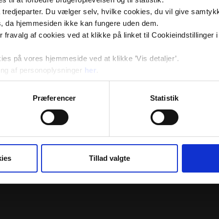
tredjeparter. Du vælger selv, hvilke cookies, du vil give samtykk
s, da hjemmesiden ikke kan fungere uden dem.
ler fravalg af cookies ved at klikke på linket til Cookieindstilling
s på vores hjemmeside ved at klikke ’Vis detaljer’.
ng af personoplysninger
her
.
Præferencer
Statistik
ies
Tillad valgte