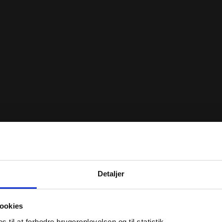
Detaljer
ookies
til at forbedre brugeroplevelsen og til statistik.