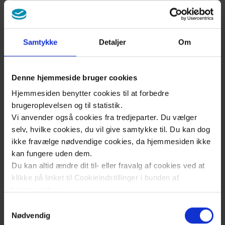
يتغير
البصر
Samtykke
Detaljer
Om
وسائل
المساعدة
Denne hjemmeside bruger cookies
البصرية
Hjemmesiden benytter cookies til at forbedre
brugeroplevelsen og til statistik.
القدرة
Vi anvender også cookies fra tredjeparter. Du vælger
على
selv, hvilke cookies, du vil give samtykke til. Du kan dog
ikke fravælge nødvendige cookies, da hjemmesiden ikke
تمييز
kan fungere uden dem.
التباين
Du kan altid ændre dit til- eller fravalg af cookies ved at
البصري
klikke på linket til Cookieindstillinger i bunden af
hjemmesiden.
Samtykkevalg
اختبار
Læs mere om brugen af cookies på vores hjemmeside
Nødvendig