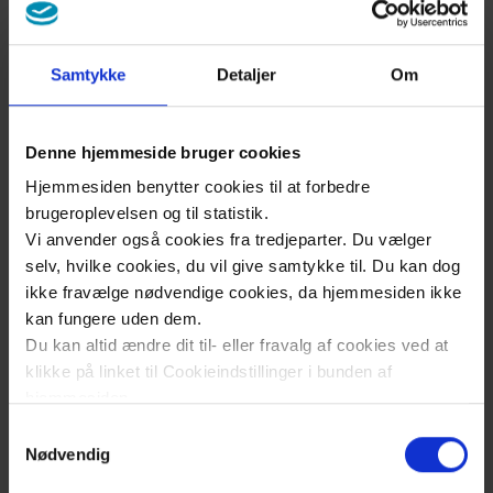
نبذة
عنّا
Samtykke
Detaljer
Om
الاتصال
بنا
Denne hjemmeside bruger cookies
Hjemmesiden benytter cookies til at forbedre
brugeroplevelsen og til statistik.
Vi anvender også cookies fra tredjeparter. Du vælger
selv, hvilke cookies, du vil give samtykke til. Du kan dog
ikke fravælge nødvendige cookies, da hjemmesiden ikke
kan fungere uden dem.
Du kan altid ændre dit til- eller fravalg af cookies ved at
klikke på linket til Cookieindstillinger i bunden af
hjemmesiden.
Samtykkevalg
Læs mere om brugen af cookies på vores hjemmeside
Nødvendig
ved at klikke ’Vis detaljer’.