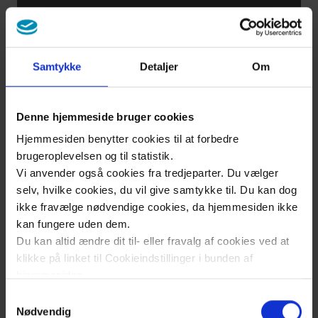
المعرفة
والتمارين
أمران
Samtykke
Detaljer
Om
مهمّان
لمكافحة
Denne hjemmeside bruger cookies
آلام
Hjemmesiden benytter cookies til at forbedre
الظهر
brugeroplevelsen og til statistik.
Vi anvender også cookies fra tredjeparter. Du vælger
selv, hvilke cookies, du vil give samtykke til. Du kan dog
الدعم
ikke fravælge nødvendige cookies, da hjemmesiden ikke
المالي
kan fungere uden dem.
Du kan altid ændre dit til- eller fravalg af cookies ved at
لعلاج
klikke på linket til Cookieindstillinger i bunden af
ظهرك
hjemmesiden.
وإعادة
Samtykkevalg
تأهيله
Læs mere om brugen af cookies på vores hjemmeside
Nødvendig