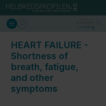
SkipToMain.AriaLabel
English
Symptoms of heart failure
HEART FAILURE -
HEART
FAILURE -
Shortness of
Symptoms
breath, fatigue,
are
experienced
and other
differently
symptoms
HEART
FAILURE -