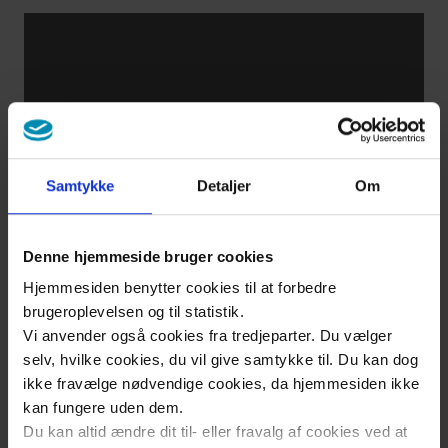
Shortness
of breath,
fatigue,
and other
symptoms
Samtykke
Detaljer
Om
What
is
Denne hjemmeside bruger cookies
heart
Hjemmesiden benytter cookies til at forbedre
failure?
brugeroplevelsen og til statistik.
Vi anvender også cookies fra tredjeparter. Du vælger
selv, hvilke cookies, du vil give samtykke til. Du kan dog
About
ikke fravælge nødvendige cookies, da hjemmesiden ikke
kan fungere uden dem.
us
Du kan altid ændre dit til- eller fravalg af cookies ved at